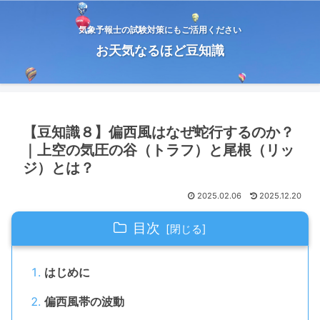
気象予報士の試験対策にもご活用ください
お天気なるほど豆知識
【豆知識８】偏西風はなぜ蛇行するのか？
｜上空の気圧の谷（トラフ）と尾根（リッ
ジ）とは？
2025.02.06
2025.12.20
目次
はじめに
偏西風帯の波動