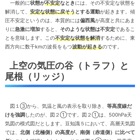
一般的に
状態が
不安定
なとき
には、その不安定な状態を
解消して、
安定な状態に戻そう
とする運動
が起きます。傾
圧不安定というのは、本質的には
偏西風
が高度と共にあま
りに
急激に増加
すると、
そのような状態は不安定
であるこ
とを意味します。この
不安定な状態を解消
するために、東
西方向に数千kmの波長をもつ
波動が起きる
のです。
上空の気圧の谷（トラフ）と
尾根（リッジ）
図１③から、気温と風の表示を取り除き、
等高度線だ
けを強調
したのが、図２①です。図２➀は、500hPa天
気図の模式図だとします。豆知識５において、高層天気図
では、
北側（北極側）の高度が、南側（赤道側）に比べて