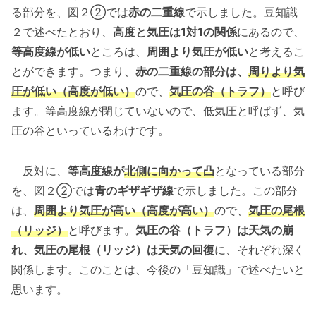
る部分を、図２②では
赤の二重線
で示しました。豆知識
２で述べたとおり、
高度と気圧は1対1の関係
にあるので、
等高度線が低い
ところは、
周囲より気圧が低い
と考えるこ
とができます。つまり、
赤の二重線の部分は、
周りより気
圧が低い（高度が低い）
ので、
気圧の谷（トラフ）
と呼び
ます。等高度線が閉じていないので、低気圧と呼ばず、気
圧の谷といっているわけです。
反対に、
等高度線が
北側に向かって凸
となっている部分
を、図２②では
青のギザギザ線
で示しました。この部分
は、
周囲より気圧が高い（高度が高い）
ので、
気圧の尾根
（リッジ）
と呼びます。
気圧の谷（トラフ）は天気の崩
れ、気圧の尾根（リッジ）は天気の回復
に、それぞれ深く
関係します。このことは、今後の「豆知識」で述べたいと
思います。