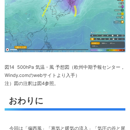
図14 500hPa 気温・風 予想図（欧州中期予報センター，
Windy.comのwebサイトより入手）
注）図の注釈は図4参照。
おわりに
今回は「偏西風」「寒気と暖気の流入」「気圧の谷と尾