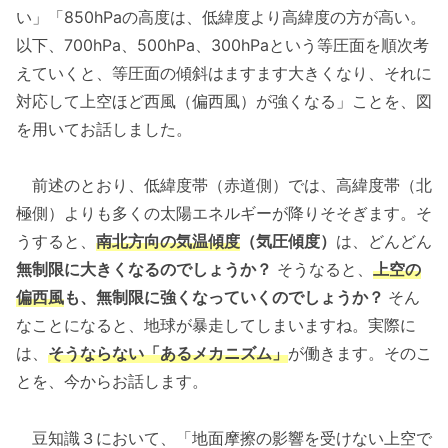
い」「850hPaの高度は、低緯度より高緯度の方が高い。
以下、700hPa、500hPa、300hPaという等圧面を順次考
えていくと、等圧面の傾斜はますます大きくなり、それに
対応して上空ほど西風（偏西風）が強くなる」ことを、図
を用いてお話しました。
前述のとおり、低緯度帯（赤道側）では、高緯度帯（北
極側）よりも多くの太陽エネルギーが降りそそぎます。そ
うすると、
南北方向の気温傾度
（気圧傾度）
は、どんどん
無制限に大きくなるのでしょうか？
そうなると、
上空の
偏西風
も、無制限に強くなっていくのでしょうか？
そん
なことになると、地球が暴走してしまいますね。実際に
は、
そうならない「あるメカニズム」
が働きます。そのこ
とを、今からお話します。
豆知識３において、「地面摩擦の影響を受けない上空で