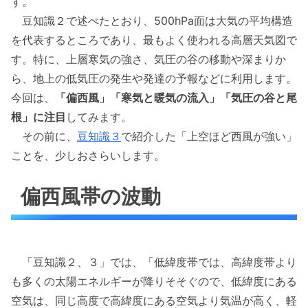
す。
豆知識２で述べたとおり、500hPa面は大気の平均構造
を代表するところであり、最もよく使われる高層天気図で
す。特に、上層寒気の強さ、気圧の谷の移動や深まりか
ら、地上の低気圧の発生や発達の予報などに利用します。
今回は、
「偏西風」「寒気と暖気の流入」「気圧の谷と尾
根」に注目
してみます。
その前に、
豆知識３
で紹介した「上空ほど西風が強い」
ことを、少しおさらいします。
偏西風帯の波動
「豆知識２、３」では、「低緯度帯では、高緯度帯より
も多くの太陽エネルギーが降りそそぐので、低緯度にある
空気は、同じ高度で高緯度にある空気より気温が高く、軽