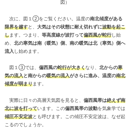
図）
次に、図１②をご覧ください。温度の
南北傾度がある
限界を越す
と、
大気はその状態に耐え切れずに
波動を起こ
し
ます。つまり、
等高度線が波打って
偏西風が蛇行
し始
め、
北の寒気は南（暖気）側、南の暖気は北（寒気）側へ
流入
し始めます。
図１③では、
偏西風の
蛇行が大きく
なり、
北からの
寒
気の流入
と南からの
暖気の流入
がさらに進み、温度の
南北
傾度が弱まり
ます。
実際に日々の高層天気図を見ると、
偏西風帯は
絶えず南
北に波を打って
います。この
偏西風帯の波動
を気象学では
傾圧不安定波
とも呼びます。この傾圧不安定波は、なぜ起
こるのでしょうか。