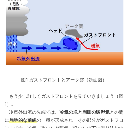
図1 ガストフロントとアーク雲（断面図）
もう少し詳しくガストフロントを見ていきましょう（図
1）。
冷気外出流の先端では、
冷気の塊と周囲の暖湿気
との間
に
局地的な前線
の一種が形成され、その部分がガストフロ
ントです。冷気（重い）が暖気（軽い）の下に潜り込むの