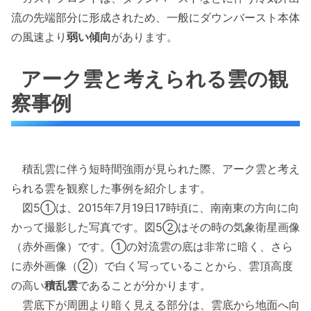
流の先端部分に形成されため、一般にダウンバースト本体
の風速より
弱い傾向
があります。
アーク雲と考えられる雲の観
察事例
積乱雲に伴う短時間強雨が見られた際、アーク雲と考え
られる雲を観察した事例を紹介します。
図5①は、2015年7月19日17時頃に、南南東の方向に向
かって撮影した写真です。図5②はその時の気象衛星画像
（赤外画像）です。①の対流雲の底は非常に暗く、さら
に赤外画像（②）で白く写っていることから、雲頂高度
の高い
積乱雲
であることが分かります。
雲底下が周囲より暗く見える部分は、雲底から地面へ向