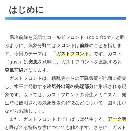
はじめに
寒冷前線を英語でコールドフロント（cold front）と呼
ぶように、気象分野では
フロント
は
前線
のことを指しま
す。今回のテーマは、「
ガストフロント
」です。
ガスト
（gust）は
突風
を意味し、ガストフロントを直訳すると
突風前線
となります。
ガストフロントは、積乱雲からの下降気流が地面に衝突
し、水平に発散する
冷気外出流の先端部分
に形成される現
象です。以下では、ガストフロントの発生メカニズム、発
生時に観測される気象要素の特徴などについて、図を用い
ながらお話します。
また、ガストフロント上でしばしば発生する、
アーク雲
と呼ばれる特殊な雲についても触れます。さらに、ガスト