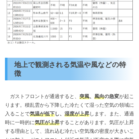
地上で観測される気温や風などの特
徴
ガストフロントが通過すると、
突風
、
風向
の急変
が起こ
ります。積乱雲から下降した冷たくて湿った空気の領域に
入ることで
気温が低下
し、
湿度が上昇
します。また、通過
時に一時的に
気圧が上昇
することがあります。気圧が上昇
する理由として、流れ込む冷たい空気塊の密度が大きいこ