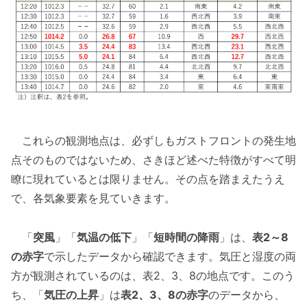
これらの観測地点は、必ずしもガストフロントの発生地
点そのものではないため、さきほど述べた特徴がすべて明
瞭に現れているとは限りません。その点を踏まえたうえ
で、各気象要素を見ていきます。
「
突風
」「
気温の低下
」「
短時間の降雨
」は、
表2～8
の赤字
で示したデータから確認できます。気圧と湿度の両
方が観測されているのは、表2、3、8の地点です。このう
ち、「
気圧の上昇
」は
表2、3、8の赤字
のデータから、