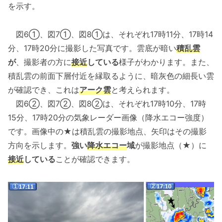
を示す。
図6①、図7①、図8①は、それぞれ17時11分、17時14
分、17時20分に撮影した写真です。雲底が暗い
積乱雲
が
、撮影者の方に
接近
している
様子がわかります。また、
積乱雲の前面下層付近を縁取るように、暗灰色の細長い雲
が確認でき、これは
アーク雲
と考えられます。
図6②、図7②、図8②は、それぞれ17時10分、17時
15分、17時20分の気象レーダー画像（降水エコー強度）
です。画像中の★は積乱雲の撮影地点、矢印はその撮影
方向を示します。
強い
降水エコー
域
が撮影地点（★）に
接近
している
ことが確認できます。