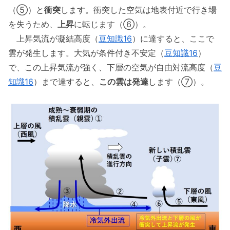
（⑤）と
衝突
します。衝突した空気は地表付近で行き場
を失うため、
上昇
に転じます（⑥）。
上昇気流が凝結高度（
豆知識16
）に達すると、ここで
雲が発生します。大気が条件付き不安定（
豆知識16
）
で、この上昇気流が強く、下層の空気が自由対流高度（
豆
知識16
）まで達すると、
この雲は発達
します（⑦）。