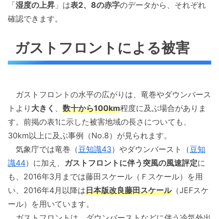
「
湿度の上昇
」は
表2、8の赤字
のデータから、それぞれ
確認できます。
ガストフロントによる被害
ガストフロントの水平の広がりは、竜巻やダウンバース
トより
大きく
、
数十から100km
程度に及ぶ場合がありま
す。前掲の表1に示した被害地域の長さについても、
30km以上に及ぶ事例（No.8）が見られます。
気象庁では竜巻（
豆知識43
）やダウンバースト（
豆知
識44
）に加え、
ガストフロントに伴う突風の風速評定
に
も、2016年3月までは藤田スケール（Ｆスケール）を用
い、2016年4月以降は
日本版改良藤田スケール
（JEFスケ
ール）を用いています。
ガストフロントは、ダウンバーストなどに伴う冷気外出