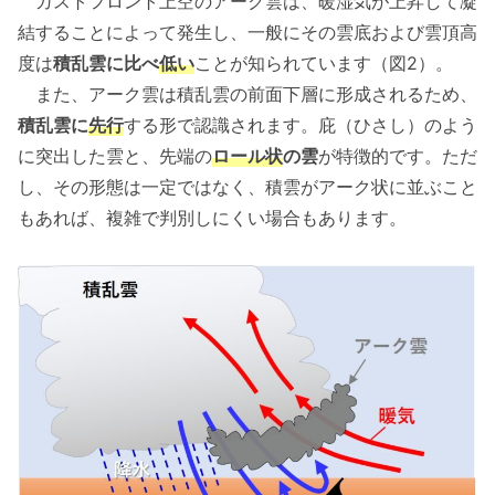
ガストフロント上空のアーク雲は、暖湿気が上昇して凝
結することによって発生し、一般にその雲底および雲頂高
度は
積乱雲に比べ
低い
ことが知られています（図2）。
また、アーク雲は積乱雲の前面下層に形成されるため、
積乱雲に
先行
する形で認識されます。庇（ひさし）のよう
に突出した雲と、先端の
ロール状
の雲
が特徴的です。ただ
し、その形態は一定ではなく、積雲がアーク状に並ぶこと
もあれば、複雑で判別しにくい場合もあります。