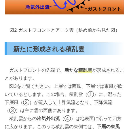
図2 ガストフロントとアーク雲（斜め前から見た図）
新たに形成される積乱雲
ガストフロントの先端で、
新たな
積乱雲
が形成されるこ
とがあります。
図3をご覧ください。上層では西風、下層では東風が吹
いているとします。この場合、積乱雲（①）に、湿った
下層風（②）が流入して上昇気流となり、下降気流
（③）は主に雲の西側にあります。
積乱雲からの
冷気外出流
（④）は地表面に沿って四方
に広がります。このうち積乱雲の東側では、
下層の東風