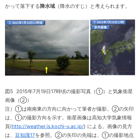
かって落下する
降水域
（降水のすじ）と考えられます。
図5 2015年7月19日17時頃の撮影写真（①）と気象衛星
画像（②）
注）①は南南東の方向に向かって筆者が撮影。②の矢印
は、①の撮影方向を示す。衛星画像は高知大学気象情報
頁(
http://weather.is.kochi-u.ac.jp/
) による。画像の見方
は、
豆知識17
を参照。②の矢印の先端は、①の撮影地点