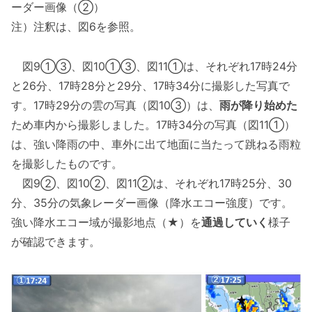
ーダー画像（②）
注）注釈は、図6を参照。
図9①③、図10①③、図11①は、それぞれ17時24分
と26分、17時28分と29分、17時34分に撮影した写真で
す。17時29分の雲の写真（図10③）は、
雨が降り始めた
ため車内から撮影しました。17時34分の写真（図11①）
は、強い降雨の中、車外に出て地面に当たって跳ねる雨粒
を撮影したものです。
図9②、図10②、図11②は、それぞれ17時25分、30
分、35分の気象レーダー画像（降水エコー強度）です。
強い降水エコー域が撮影地点（★）を
通過していく
様子
が確認できます。