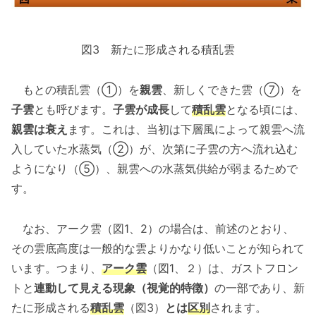
図3 新たに形成される積乱雲
もとの積乱雲（①）を
親雲
、新しくできた雲（⑦）を
子雲
とも呼びます。
子雲が成長
して
積乱雲
となる頃には、
親雲は衰え
ます。これは、当初は下層風によって親雲へ流
入していた水蒸気（②）が、次第に子雲の方へ流れ込む
ようになり（⑤）、親雲への水蒸気供給が弱まるためで
す。
なお、アーク雲（図1、2）の場合は、前述のとおり、
その雲底高度は一般的な雲よりかなり低いことが知られて
います。つまり、
アーク雲
（図1、２）は、ガストフロン
トと
連動して見える現象（視覚的特徴）
の一部であり、新
たに形成される
積乱雲
（図3）
とは
区別
されます。