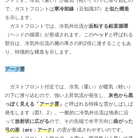
で、ガストフロントは
寒冷前線
（豆知識37）
と似た構造
を示します。
ガストフロントでは、冷気外出流が
反転する鉛直循環
（ヘッドの循環）が形成されます。この
ヘッド
と呼ばれる
部分は、冷気外出流の層の厚さの約2倍に達することもあ
り、特徴的な構造を示します。
アーク雲
ガストフロント付近では、冷気（重い）が暖気（軽い）
の下に潜り込むので、強い上昇気流が発生し、
灰色から黒
っぽく見える「
アーク雲
」
と呼ばれる特殊な雲がしばしば
発生します（図1、2）。一般的に冷気外出流は地表に沿
って
放射状に広がる
ので、その先端で水平方向に
曲がった
弓の形
（arc：
アーク
）
の雲が形成されやすいのです。