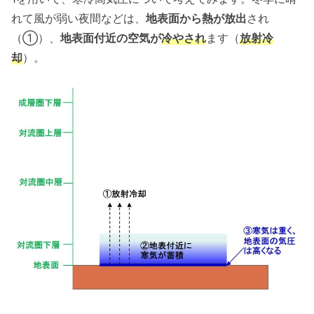
れて風が弱い夜間などは、
地表面から熱が放出
され
（①）、
地表面付近の空気が
冷やされ
ます（
放射冷
却
）。