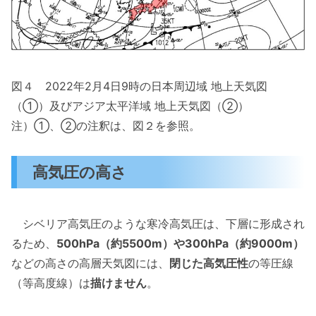
図４ 2022年2月4日9時の日本周辺域 地上天気図
（①）及びアジア太平洋域 地上天気図（②）
注）①、②の注釈は、図２を参照。
高気圧の高さ
シベリア高気圧のような寒冷高気圧は、下層に形成され
るため、
500hPa（約5500m）や300hPa（約9000m）
などの高さの高層天気図には、
閉じた高気圧性
の等圧線
（等高度線）は
描けません
。