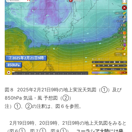
図８ 2025年2月21日9時の地上実況天気図（①）及び
850hPa 気温・風 予想図（②）
注）①、②の注釈は、図６を参照。
2月19日9時、20日9時、21日9時の地上天気図をみると
（図６①、図７①、図８①）、
ユーラシア大陸には発