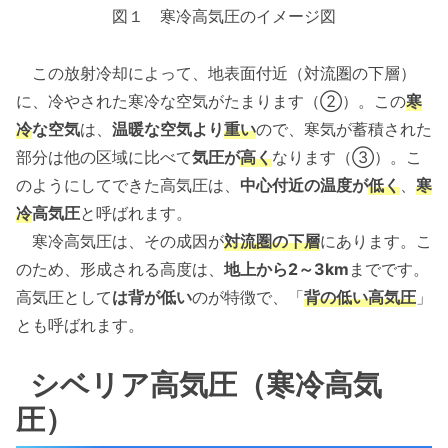
図１ 寒冷高気圧のイメージ図
この放射冷却によって、地表面付近（対流圏の下層）
に、冷やされた寒冷な空気がたまります（②）。この
寒
冷
な空気
は、
温暖な空気より
重い
ので、寒気が蓄積された
部分は他の区域に比べて
気圧が
高く
なります（③）。こ
のようにしてできた高気圧は、
中心付近の温度が
低く
、
寒
冷
高気圧
と呼ばれます。
寒冷高気圧は、その成因が
対流圏の下層
にあります。こ
のため、形成される高度は、
地上から2～3km
までです。
高気圧として
は背が低い
のが特徴で、「
背の低い高気圧
」
とも呼ばれます。
シベリア高気圧（寒冷高気
圧）