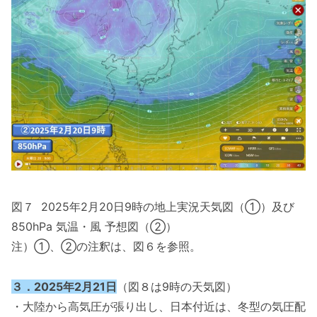
図７ 2025年2月20日9時の地上実況天気図（①）及び
850hPa 気温・風 予想図（②）
注）①、②の注釈は、図６を参照。
３．2025年2月21日
（図８は9時の天気図）
・大陸から高気圧が張り出し、日本付近は、冬型の気圧配