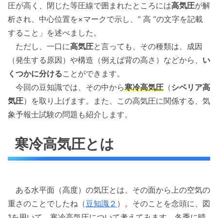
圧が高く、閉じた等圧線で囲まれたところには
高気圧
が解
析され、中心位置を×マークで示し、“ 高 ”の文字を記載
すること」を述べました。
ただし、一口に
高気圧
と言っても、その種類は、成因
（発生する原因）や構造（例えば背の高さ）などから、
い
くつかに分ける
ことができます。
今回の豆知識では、その中から
寒冷高気圧
（
シベリア高
気圧
）を取り上げます。また、この高気圧に関係する、気
象予報士試験の問題も紹介します。
寒冷高気圧とは
ある水平面（高度）の気圧とは、その面から上の空気の
重さのことでしたね（
豆知識２
）。そのことを念頭に、図
1を用いて、寒冷高気圧について考えてみます。冬季に晴