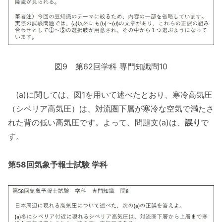
図9 第62回学科 専門知識問10
(a)に関しては、図1を用いて述べたとおり、寒冷高気圧
（シベリア高気圧）は、対流圏下層が寒冷な空気で満たさ
れた背の低い高気圧です。よって、問題文(a)は、
誤り
で
す。
第58回気象予報士試験 学科