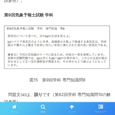
説参照）。
第9回気象予報士試験 学科
図15 第9回学科 専門知識問8
問題文(a)は、
誤り
です（第62回学科 専門知識問10の解
説参照）。
ホーム
検索
トップ
サイドバー