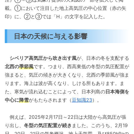
載。①において注目した地上高気圧の中心位置（赤の矢
印）に、②と③では「H」の文字を記入した。
日本の天候に与える影響
シベリア高気圧から吹き出す風
が、日本の冬を支配する
北西の
季節風
です。つまり、西高東低の冬型の気圧配置が
強まると、気圧の傾きが大きくなり、北西の季節風が強ま
ります。海上は波が高くなり、しける所もあります。ま
た、寒気が流れ込むことによって、日本列島の
日本海側を
中心に
降雪
がもたらされます（
豆知識23
）。
例えば、2025年2月17日～22日は大陸から高気圧が張
り出し、
冬型の気圧配置が続き
ました。このうち、2月19
日、20日、21日の気象概況、地上天気図、及び850hPaの