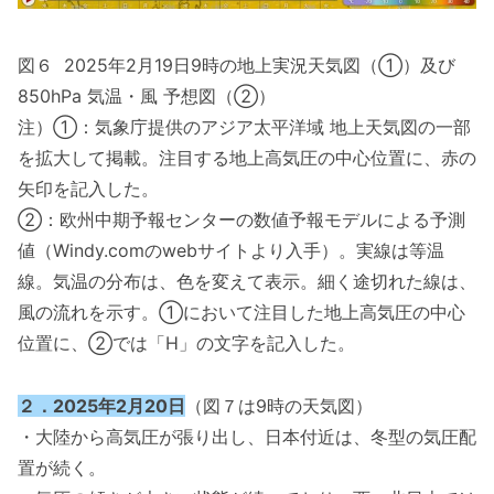
図６ 2025年2月19日9時の地上実況天気図（①）及び
850hPa 気温・風 予想図（②）
注）①：気象庁提供のアジア太平洋域 地上天気図の一部
を拡大して掲載。注目する地上高気圧の中心位置に、赤の
矢印を記入した。
②：欧州中期予報センターの数値予報モデルによる予測
値（Windy.comのwebサイトより入手）。実線は等温
線。気温の分布は、色を変えて表示。細く途切れた線は、
風の流れを示す。①において注目した地上高気圧の中心
位置に、②では「H」の文字を記入した。
２．2025年2月20日
（図７は9時の天気図）
・大陸から高気圧が張り出し、日本付近は、冬型の気圧配
置が続く。