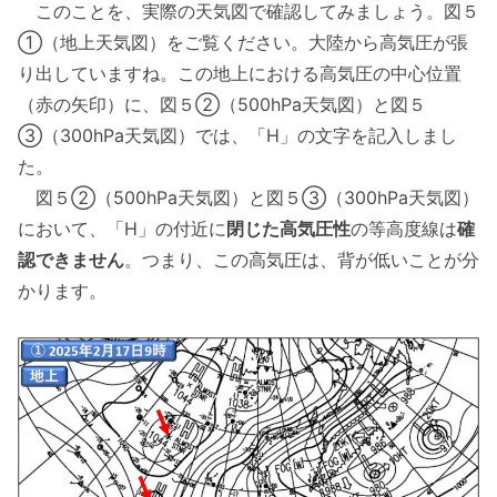
このことを、実際の天気図で確認してみましょう。図５
①（地上天気図）をご覧ください。大陸から高気圧が張
り出していますね。この地上における高気圧の中心位置
（赤の矢印）に、図５②（500hPa天気図）と図５
③（300hPa天気図）では、「H」の文字を記入しまし
た。
図５②（500hPa天気図）と図５③（300hPa天気図）
において、「H」の付近に
閉じた高気圧性
の等高度線は
確
認できません
。つまり、この高気圧は、背が低いことが分
かります。