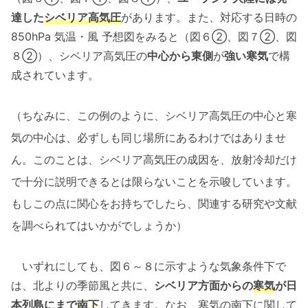
達した
シベリア高気圧
があります。また、対応する日時の
850hPa 気温・風 予想図をみると（図６②、図７②、図
８②）、シベリア高気圧の
中心から東側
が
強い寒気
で構
成されています。
（
ちなみに、この例のように、シベリア高気圧の中心と寒
気の中心は、必ずしも同じ場所にあるわけではありませ
ん。このことは、シベリア高気圧の成因を、放射冷却だけ
で十分に説明できるとは限らないことを示唆しています。
もしこの点に関心をお持ちでしたら、関連する研究や文献
を調べられてはいかがでしょうか
）
いずれにしても、図６～８に示すような気象条件下で
は、北よりの季節風と共に、
シベリア方面からの
寒気
が日
本列島にまで
南下
してきます。なお、寒気の南下に関して