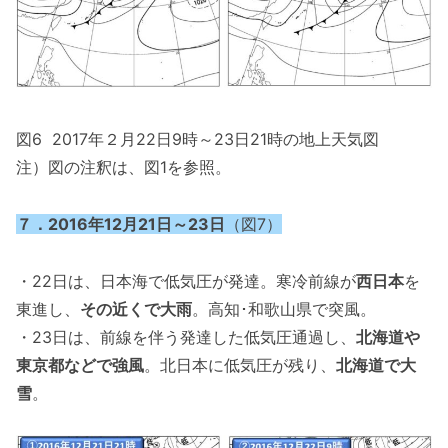
図6 2017年２月22日9時～23日21時の地上天気図
注）図の注釈は、図1を参照。
７．2016年12月21日～23日
（図7）
・22日は、日本海で低気圧が発達。寒冷前線が
西日本
を
東進し、
その近くで大雨
。高知･和歌山県で突風。
・23日は、前線を伴う発達した低気圧通過し、
北海道や
東京都などで強風
。北日本に低気圧が残り、
北海道で大
雪
。