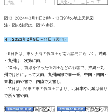
図13 2024年3月11日21時～13日9時の地上天気図
注）図の注釈は、図1を参照。
４．2023年2月9日～11日
（図14）
・9日夜は、東シナ海の低気圧が南西諸島に近づく。
沖縄
～九州
は、
次第に雨
。
・10日は、前線を伴った低気圧などの影響で、
沖縄～九
州
では所によって
大雨
。
九州南部
で
春一番
。
中国・四国～
東北
は
雨や雪
で、
内陸
で
大雪
も。
・11日は、関東の東の低気圧により、
北日本や北陸
は曇り
で
所々雪や雨
。