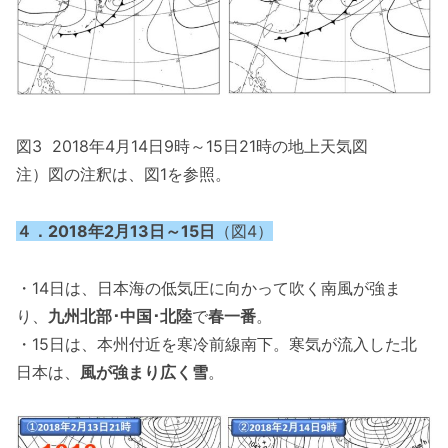
図3 2018年4月14日9時～15日21時の地上天気図
注）図の注釈は、図1を参照。
４．2018年2月13日～15日
（図4）
・14日は、日本海の低気圧に向かって吹く南風が強ま
り、
九州北部･中国･北陸
で
春一番
。
・15日は、本州付近を寒冷前線南下。寒気が流入した北
日本は、
風が強まり広く雪
。