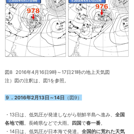
図8 2016年4月16日9時～17日21時の地上天気図
注）図の注釈は、図1を参照。
９．2016年2月13日～14日
（図9）
・13日は、低気圧が発達しながら朝鮮半島へ進み、
全国
各地で雨
。長崎県などで大雨。
四国
で
春一番
。
・14日は、低気圧が日本海で発達。
全国的に荒れた天気