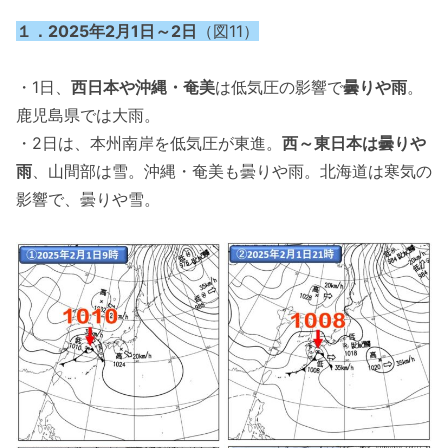
１．2025年2月1日～2日
（図11）
・1日、
西日本や沖縄・奄美
は低気圧の影響で
曇りや雨
。
鹿児島県では大雨。
・2日は、本州南岸を低気圧が東進。
西～東日本は曇りや
雨
、山間部は雪。沖縄・奄美も曇りや雨。北海道は寒気の
影響で、曇りや雪。