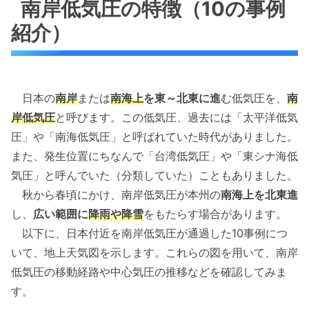
南岸低気圧の特徴（10の事例
紹介）
日本の
南岸
または
南海上
を東～北東に進
む低気圧を、
南
岸低気圧
と呼びます。この低気圧、過去には「太平洋低気
圧」や「南海低気圧」と呼ばれていた時代がありました。
また、発生位置にちなんで「台湾低気圧」や「東シナ海低
気圧」と呼んでいた（分類していた）こともありました。
秋から春頃にかけ、南岸低気圧が本州の
南海上を北東進
し、
広い範囲に
降雨や降雪
をもたらす場合があります。
以下に、日本付近を南岸低気圧が通過した10事例につ
いて、地上天気図を示します。これらの図を用いて、南岸
低気圧の移動経路や中心気圧の推移などを確認してみま
す。