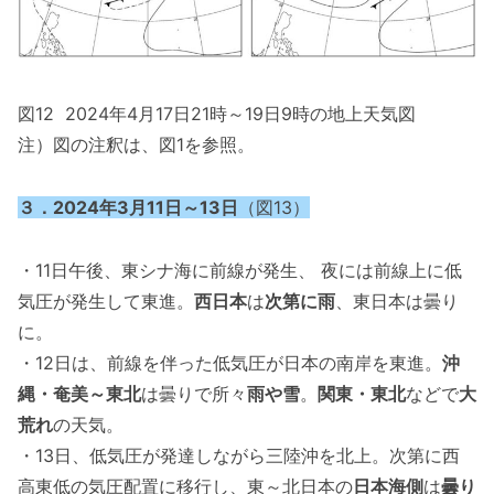
図12 2024年4月17日21時～19日9時の地上天気図
注）図の注釈は、図1を参照。
３．2024年3月11日～13日
（図13）
・11日午後、東シナ海に前線が発生、 夜には前線上に低
気圧が発生して東進。
西日本
は
次第に雨
、東日本は曇り
に。
・12日は、前線を伴った低気圧が日本の南岸を東進。
沖
縄・奄美～東北
は曇りで所々
雨や雪
。
関東・東北
などで
大
荒れ
の天気。
・13日、低気圧が発達しながら三陸沖を北上。次第に西
高東低の気圧配置に移行し、東～北日本の
日本海側
は
曇り