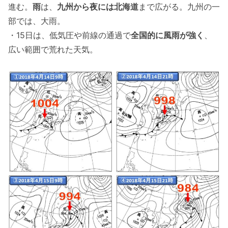
進む。
雨
は、
九州から夜には北海道
まで広がる。九州の一
部では、大雨。
・15日は、低気圧や前線の通過で
全国的に風雨が強く
、
広い範囲で荒れた天気。