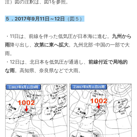
注）図の注釈は、図1を参照。
５．2017年9月11日～12日
（図５）
・11日は、前線を伴った低気圧が日本海に進む。
九州から
雨
降り出し、
次第に東へ拡大
。九州北部･中国の一部で大
雨。
・12日は、北日本を低気圧が通過し、
前線付近で局地的
な雨
。高知県、奈良県などで大雨。