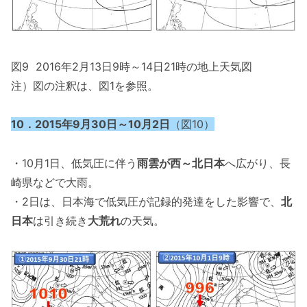
図9 2016年2月13日9時～14日21時の地上天気図
注）図の注釈は、図1を参照。
10．2015年9月30日～10月2日
（図10）
・10月1日、低気圧に伴う
雨雲が西～北日本
へ広がり、長
崎県などで大雨。
・2日は、日本海で低気圧が記録的発達をした影響で、
北
日本
は引き続き
大荒れ
の天気。