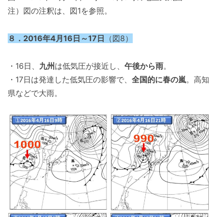
注）図の注釈は、図1を参照。
８．2016年4月16日～17日
（図8）
・16日、
九州
は低気圧が接近し、
午後から雨
。
・17日は発達した低気圧の影響で、
全国的に春の嵐
。高知
県などで大雨。