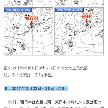
図5 2017年9月11日9時～12日21時の地上天気図
注）図の注釈は、図1を参照。
６．2017年２月22日～23日
（図6）
・22日、
西日本は次第に雨
、
東日本
は晴れから
夜は雨
の