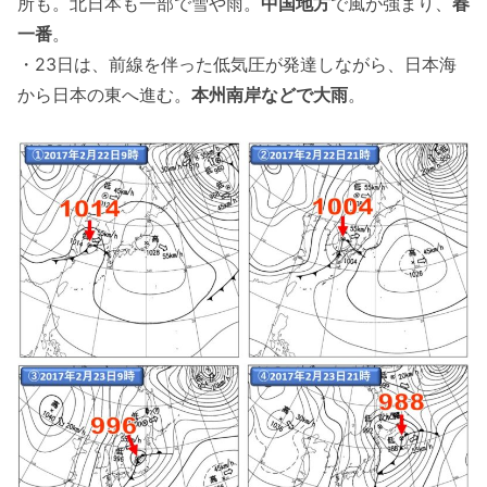
所も。北日本も一部で雪や雨。
中国地方
で風が強まり、
春
一番
。
・23日は、前線を伴った低気圧が発達しながら、日本海
から日本の東へ進む。
本州南岸などで大雨
。