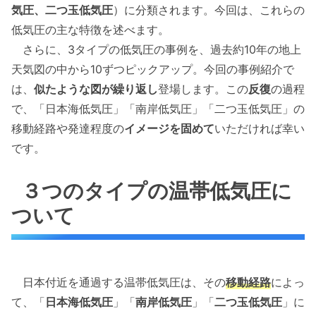
気圧、二つ玉低気圧
）に分類されます。今回は、これらの
低気圧の主な特徴を述べます。
さらに、3タイプの低気圧の事例を、過去約10年の地上
天気図の中から10ずつピックアップ。今回の事例紹介で
は、
似たような図が繰り返し
登場します。この
反復
の過程
で、「日本海低気圧」「南岸低気圧」「二つ玉低気圧」の
移動経路や発達程度の
イメージを固めて
いただければ幸い
です。
３つのタイプの温帯低気圧に
ついて
日本付近を通過する温帯低気圧は、その
移動経路
によっ
て、「
日本海低気圧
」「
南岸低気圧
」「
二つ玉低気圧
」に