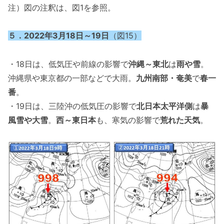
注）図の注釈は、図1を参照。
５．2022年3月18日～19日
（図15）
・18日は、低気圧や前線の影響で
沖縄～東北
は
雨や雪
。
沖縄県や東京都の一部などで大雨。
九州南部・奄美
で
春一
番
。
・19日は、三陸沖の低気圧の影響で
北日本太平洋側
は
暴
風雪や大雪
。
西～東日本
も、寒気の影響で
荒れた天気
。