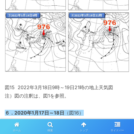
図15 2022年3月18日9時～19日21時の地上天気図
注）図の注釈は、図1を参照。
６．2020年1月17日～18日
（図16）
・17日は、前線を伴った低気圧が四国の南を東に進み、
沖
ホーム
検索
トップ
サイドバー