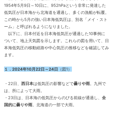
1954年5月9日～10日に、952hPaという非常に発達した
低気圧が日本海から北海道を通過し、多くの漁船が転覆。
この時から5月の強い日本海低気圧は、別名「メイ・スト
ーム」と呼ばれるようになりました。
以下に、日本付近を日本海低気圧が通過した10事例に
ついて、地上天気図を示します。これらの図を用いて、日
本海低気圧の移動経路や中心気圧の推移などを確認してみ
ます。
１．2024年10月22日～24日
（図1）
・22日、
西日本
は低気圧の影響などで
曇りや雨
。九州で
は、所によって大雨。
・23日は、日本海の低気圧からのびる前線が通過し、
全
国的に曇りや雨
。北海道の一部で大雨。