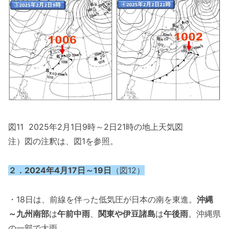
図11 2025年2月1日9時～2日21時の地上天気図
注）図の注釈は、図1を参照。
２．2024年4月17日～19日
（図12）
・18日は、前線を伴った低気圧が日本の南を東進。
沖縄
～九州南部
は
午前中雨
、
関東や伊豆諸島
は
午後雨
。沖縄県
の一部で大雨。