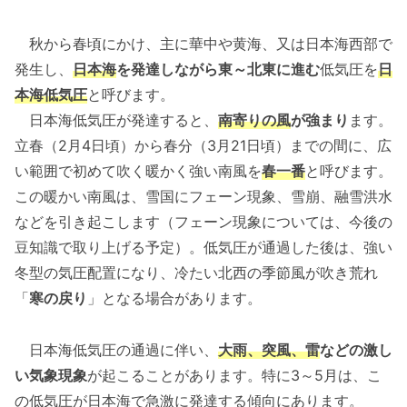
秋から春頃にかけ、主に華中や黄海、又は日本海西部で
発生し、
日本海
を発達しながら東～北東に進む
低気圧を
日
本海低気圧
と呼びます。
日本海低気圧が発達すると、
南寄りの風
が強まり
ます。
立春（2月4日頃）から春分（3月21日頃）までの間に、広
い範囲で初めて吹く暖かく強い南風を
春一番
と呼びます。
この暖かい南風は、雪国にフェーン現象、雪崩、融雪洪水
などを引き起こします（フェーン現象については、今後の
豆知識で取り上げる予定）。低気圧が通過した後は、強い
冬型の気圧配置になり、冷たい北西の季節風が吹き荒れ
「
寒の戻り
」となる場合があります。
日本海低気圧の通過に伴い、
大雨、突風、雷
などの激し
い気象現象
が起こることがあります。特に3～5月は、こ
の低気圧が日本海で急激に発達する傾向にあります。