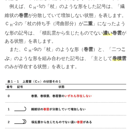
例えば、Ｃ
-1の「杖」のような形をした記号は、「繊
Ｈ
維状の
巻雲
が分散していて増加しない状態」を表します。
Ｃ
-2の「杖の持ち手（湾曲部分）が
二重
」になったよう
Ｈ
な形の記号は、「積乱雲から生じたものでない
濃い
巻雲
が
ある状態」を表します。
また、Ｃ
-9の「杖」のような形（
巻雲
）と、「二つ
こ
Ｈ
ぶ
」のような形を組み合わせた記号は、「主として
巻積
雲
のみが存在する状態」を表します。