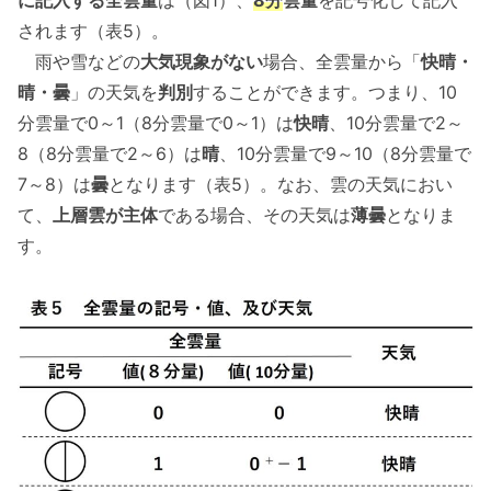
に記入する全雲量
は（図1）、
8分
雲量
を記号化して記入
されます（表5）。
雨や雪などの
大気現象がない
場合、全雲量から「
快晴・
晴・曇
」の天気を
判別
することができます。つまり、10
分雲量で0～1（8分雲量で0～1）は
快晴
、10分雲量で2～
8（8分雲量で2～6）は
晴
、10分雲量で9～10（8分雲量で
7～8）は
曇
となります（表5）。なお、雲の天気におい
て、
上層雲が主体
である場合、その天気は
薄曇
となりま
す。