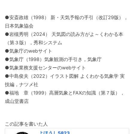
●安斎政雄（1998） 新・天気予報の手引（改訂29版），
日本気象協会
●岩槻秀明（2024） 天気図の読み方がよ～くわかる本
（第３版），秀和システム
●気象庁のwebサイト
●気象庁（1998）気象観測の手引き，気象庁
●気象業務支援センターのwebサイト
●中島俊夫（2022）イラスト図解 よくわかる気象学 実
技編，ナツメ社
●福地 章（1999）高層気象とFAXの知識（第７版），
成山堂書店
この記事を書いた人
よほうし5823