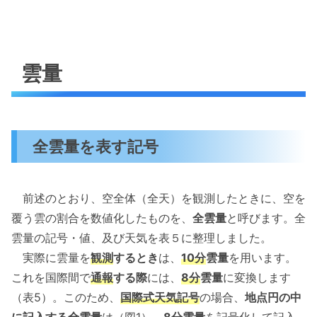
雲量
全雲量を表す記号
前述のとおり、空全体（全天）を観測したときに、空を
覆う雲の割合を数値化したものを、
全雲量
と呼びます。全
雲量の記号・値、及び天気を表５に整理しました。
実際に雲量を
観測
するとき
は、
10分
雲量
を用います。
これを国際間で
通報
する際
には、
8分
雲量
に変換します
（表5）。このため、
国際式天気記号
の場合、
地点円の中