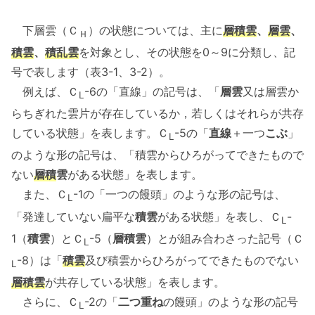
下層雲（Ｃ
）の状態については、主に
層積雲
、
層雲
、
Ｈ
積雲
、
積乱雲
を対象とし、その状態を0～9に分類し、記
号で表します（表3-1、3-2）。
例えば、Ｃ
-6の「直線」の記号は、「
層雲
又は層雲か
L
らちぎれた雲片が存在しているか，若しくはそれらが共存
している状態」を表します。Ｃ
-5の「
直線
＋一つ
こぶ
」
L
のような形の記号は、「積雲からひろがってできたもので
ない
層積
雲
がある状態」を表します。
また、Ｃ
-1の「一つの饅頭」のような形の記号は、
L
「発達していない扁平な
積雲
がある状態」を表し、Ｃ
-
L
1（
積雲
）とＣ
-5（
層積雲
）とが組み合わさった記号（Ｃ
L
-8）は「
積雲
及び積雲からひろがってできたものでない
L
層積雲
が共存している状態」を表します。
さらに、Ｃ
-2の「
二つ重ね
の饅頭」のような形の記号
L