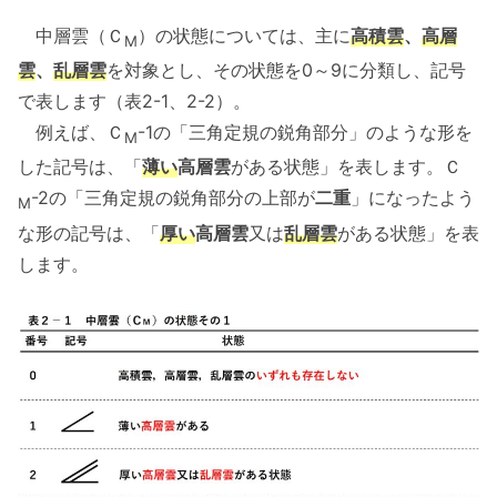
中層雲（Ｃ
）の状態については、主に
高積雲
、
高層
M
雲
、
乱層雲
を対象とし、その状態を0～9に分類し、記号
で表します（表2-1、2-2）。
例えば、Ｃ
-1の「三角定規の鋭角部分」のような形を
M
した記号は、「
薄い
高層雲
がある状態」を表します。Ｃ
-2の「三角定規の鋭角部分の上部が
二重
」になったよう
M
な形の記号は、「
厚い
高層雲
又は
乱層雲
がある状態」を表
します。