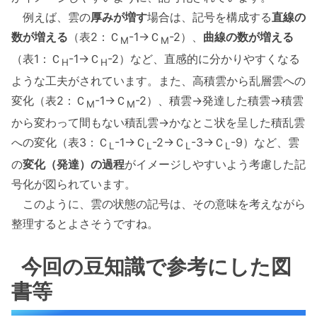
例えば、雲の
厚みが増す
場合は、記号を構成する
直線の
数が増える
（表2：Ｃ
-1→Ｃ
-2）、
曲線の数が増える
M
M
（表1：Ｃ
-1→Ｃ
-2）など、直感的に分かりやすくなる
H
H
ような工夫がされています。また、高積雲から乱層雲への
変化（表2：Ｃ
-1→Ｃ
-2）、積雲→発達した積雲→積雲
M
M
から変わって間もない積乱雲→かなとこ状を呈した積乱雲
への変化（表3：Ｃ
-1→Ｃ
-2→Ｃ
-3→Ｃ
-9）など、雲
L
L
L
L
の
変化（発達）の過程
がイメージしやすいよう考慮した記
号化が図られています。
このように、雲の状態の記号は、その意味を考えながら
整理するとよさそうですね。
今回の豆知識で参考にした図
書等