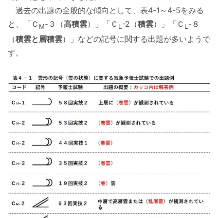
過去の出題の全般的な傾向として、表4-1～4-5をみる
と、「Ｃ
-３（
高積雲
）」「Ｃ
-2（
積雲
）」「Ｃ
-８
M
L
L
（
積雲と層積雲
）」などの記号に関する出題が多いようで
す。