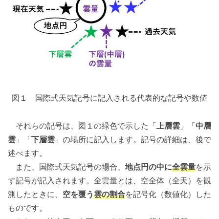
図１ 国際式天気記号に記入される代表的な記号や数値
それらの記号は、図１の緑色で示した「
上層雲
」「
中層
雲
」「
下層雲
」の場所に記入します。記号の詳細は、後で
述べます。
また、国際式天気記号の場合、
地点円の中に
全雲量
を示
す記号が記入されます。全雲量とは、空全体（全天）を観
測したときに、
空を覆う
雲の割合
を記号化（数値化）した
ものです。