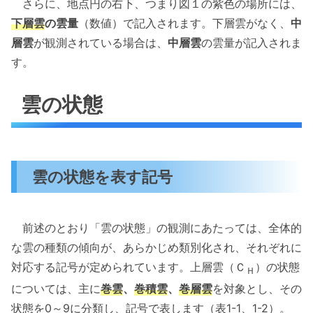
さらに、地点円の右下、つまり図１の紫色の場所には、
下層雲
の雲量
（数値）で記入されます。下層雲がなく、
中
層雲
が観測されている場合は、
中層雲
の雲量が記入されま
す。
雲の状態
雲の状態を表す記号
前述のとおり「雲の状態」の観測にあたっては、全体的
な雲の種類の傾向が、あらかじめ類別化され、それぞれに
対応する記号が定められています。上層雲（Ｃ
）の状態
Ｈ
については、主に
巻雲
、
巻積雲
、
巻層雲
を対象とし、その
状態を0～9に分類し、記号で表します（表1-1、1-2）。