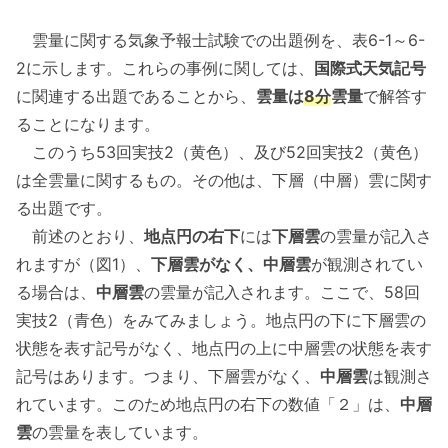
雲量に関する気象予報士試験での出題例を、表6-1～6-
2に示します。これらの事例に関しては、
国際式天気記号
に関連する出題であることから、
雲量は
8分
雲量
で解答す
ることになります。
このうち53回実技2（黄色）、及び52回実技2（黄色）
は全雲量に関するもの。その他は、下層（中層）雲に関す
る出題です。
前述のとおり、
地点円の右下
には
下層雲
の雲量が記入さ
れますが（図1）、
下層雲がなく、中層雲
が観測されてい
る場合は、
中層雲
の雲量が記入されます。ここで、58回
実技2（青色）をみてみましょう。地点円の下に下層雲の
状態を表す記号がなく、地点円の上に中層雲の状態を表す
記号はあります。つまり、下層雲がなく、
中層雲
は観測さ
れています。このため地点円の右下の数値「２」は、
中層
雲
の雲量を表しています。