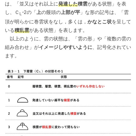
は、「並又はそれ以上に
発達した
積雲
がある状態」を表
し、Ｃ
-2の「
上
の饅頭の
上部が平
」な形の記号は、「雲
L
頂が明らかに巻雲状をなし，多くは，
かなとこ状
を呈して
いる
積乱雲
がある状態」を表します。
以上のように、雲の状態は、「雲の形」や「複数の雲の
組み合わせ」が
イメージしやすいように
、記号化されてい
ます。