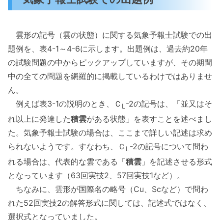
雲形の記号（雲の状態）に関する気象予報士試験での出
題例を、表4-1～4-6に示します。出題例は、過去約20年
の試験問題の中からピックアップしていますが、その期間
中の全ての問題を網羅的に掲載しているわけではありませ
ん。
例えば表3-1の説明のとき、Ｃ
-2の記号は、「並又はそ
L
れ以上に発達した
積雲
がある状態」を表すことを述べまし
た。気象予報士試験の場合は、ここまで詳しい記述は求め
られないようです。すなわち、Ｃ
-2の記号について問わ
L
れる場合は、代表的な雲である「
積雲
」を記述させる形式
となっています（63回実技2、57回実技1など）。
ちなみに、雲形が国際名の略号（Cu、Scなど）で問わ
れた52回実技2の解答形式に関しては、記述式ではなく、
選択式となっていました。