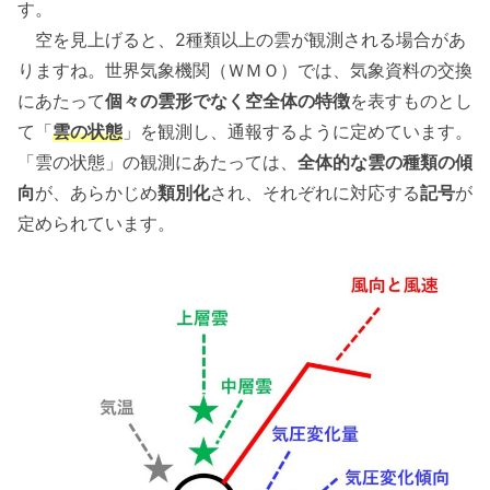
す。
空を見上げると、2種類以上の雲が観測される場合があ
りますね。世界気象機関（ＷＭＯ）では、気象資料の交換
にあたって
個々の雲形でなく空全体の特徴
を表すものとし
て「
雲の状態
」を観測し、通報するように定めています。
「雲の状態」の観測にあたっては、
全体的な雲の種類の傾
向
が、あらかじめ
類別化
され、それぞれに対応する
記号
が
定められています。