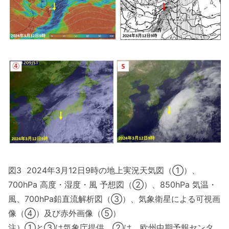
図3 2024年3月12日9時の地上実況天気図（①）、
700hPa 高度・湿度・風 予想図（②）、850hPa 気温・
風、700hPa鉛直流解析図（③）、気象衛星による可視画
像（④）及び赤外画像（⑤）
注）①と③は気象庁提供。②は、欧州中期予報センタ