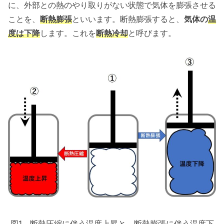
に、外部との熱のやり取りがない状態で気体を膨張させる
ことを、
断熱膨張
といいます。断熱膨張すると、
気体の
温
度は下降
します。これを
断熱冷却
と呼びます。
図1 断熱圧縮に伴う温度上昇と、断熱膨張に伴う温度下