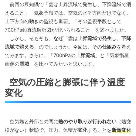
前回の豆知識で「雲は上昇流域で発生し、下降流域で消
えること」「気象予報では、空気の水平方向だけでなく、
上下方向の動きの監視も重要」「その監視手段として
700hPa鉛直流解析図が用いられること」を述べました。
しかし、そもそも、
なぜ
「雲は
上昇流域で発生
し、
下降
流域で消える
」のでしょうか。今回は、その
仕組み
を考え
てみます。さらに、「700hPaの
上昇流域
」と「気象衛星
画像の
雲域
」を比べてみたいと思います。
空気の圧縮と膨張に伴う温度
変化
空気塊と外部との間に
熱のやり取りが行われない
（熱交
換がない）状態で、圧力、体積が
変化
することを
断熱変化