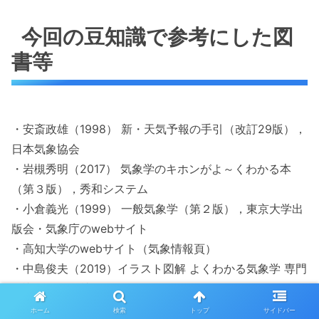
今回の豆知識で参考にした図
書等
・安斎政雄（1998） 新・天気予報の手引（改訂29版），
日本気象協会
・岩槻秀明（2017） 気象学のキホンがよ～くわかる本
（第３版），秀和システム
・小倉義光（1999） 一般気象学（第２版），東京大学出
版会・気象庁のwebサイト
・高知大学のwebサイト（気象情報頁）
・中島俊夫（2019）イラスト図解 よくわかる気象学 専門
知識，ナツメ社
・饒村 曜（2005）気象予報士 完全合格教本，新星出
ホーム
検索
トップ
サイドバー