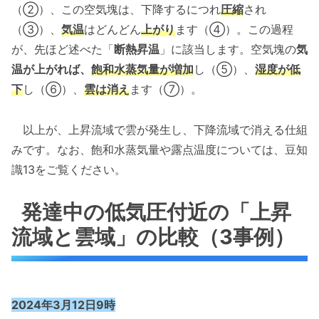
（②）、この空気塊は、下降するにつれ
圧縮
され
（③）、
気温
はどんどん
上がり
ます（④）。この過程
が、先ほど述べた「
断熱昇温
」に該当します。空気塊の
気
温が上がれば、
飽和水蒸気量が増加
し（⑤）、
湿度が低
下
し（⑥）、
雲は消え
ます（⑦）。
以上が、上昇流域で雲が発生し、下降流域で消える仕組
みです。なお、飽和水蒸気量や露点温度については、豆知
識13をご覧ください。
発達中の低気圧付近の「上昇
流域と雲域」の比較（3事例）
2024年3月12日9時