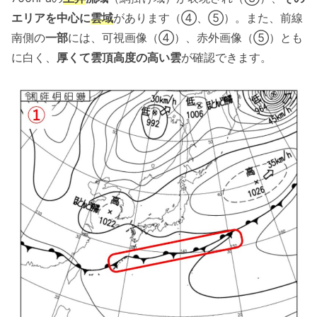
エリアを中心に
雲域
があります（④、⑤）。また、前線
南側の
一部
には、可視画像（④）、赤外画像（⑤）とも
に白く、
厚くて雲頂高度の高い雲
が確認できます。