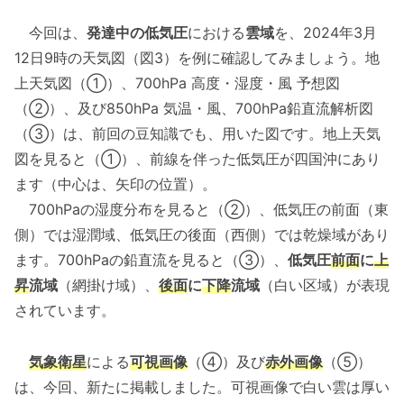
今回は、
発達中の低気圧
における
雲域
を、2024年3月
12日9時の天気図（図3）を例に確認してみましょう。地
上天気図（①）、700hPa 高度・湿度・風 予想図
（②）、及び850hPa 気温・風、700hPa鉛直流解析図
（③）は、前回の豆知識でも、用いた図です。地上天気
図を見ると（①）、前線を伴った低気圧が四国沖にあり
ます（中心は、矢印の位置）。
700hPaの湿度分布を見ると（②）、低気圧の前面（東
側）では湿潤域、低気圧の後面（西側）では乾燥域があり
ます。700hPaの鉛直流を見ると（③）、
低気圧
前面
に
上
昇
流域
（網掛け域）、
後面
に
下降
流域
（白い区域）が表現
されています。
気象衛星
による
可視画像
（④）及び
赤外画像
（⑤）
は、今回、新たに掲載しました。可視画像で白い雲は厚い