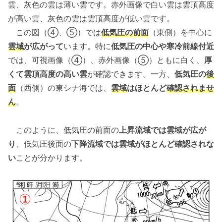
雲、灰色の雲は薄い雲です。赤外画像で白い雲は雲頂高度
が高い雲、灰色の雲は雲頂高度が低い雲です。
この図（④、⑤）では
低気圧の前面
（東側）を中心に
雲域
が広がって
います。特に
低気圧の中心や寒冷前線付近
では、可視画像（④）、赤外画像（⑤）ともに白く、
厚
くて雲頂高度の高い雲
が確認できます。一方、
低気圧の
後
面
（西側）の東シナ海では、
雲域
はほとんど
確認されませ
ん
。
このように、低気圧の前面の
上昇流域では雲域が広が
り
、低気圧後面の
下降流域では雲域がほとんど確認されな
い
ことが分かります。