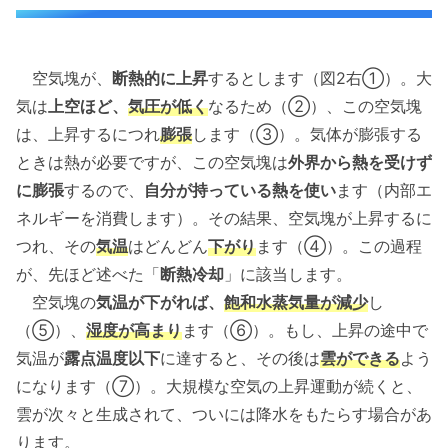
空気塊が、
断熱的に上昇
するとします（図2右①）。大
気は
上空ほど、
気圧が低く
なるため（②）、この空気塊
は、上昇するにつれ
膨張
します（③）。気体が膨張する
ときは熱が必要ですが、この空気塊は
外界から熱を受けず
に膨張
するので、
自分が持っている熱を使い
ます（内部エ
ネルギーを消費します）。その結果、空気塊が上昇するに
つれ、その
気温
はどんどん
下がり
ます（④）。この過程
が、先ほど述べた「
断熱冷却
」に該当します。
空気塊の
気温が下がれば、
飽和水蒸気量が減少
し
（⑤）、
湿度が高まり
ます（⑥）。もし、上昇の途中で
気温が
露点温度以下
に達すると、その後は
雲ができる
よう
になります（⑦）。大規模な空気の上昇運動が続くと、
雲が次々と生成されて、ついには降水をもたらす場合があ
ります。