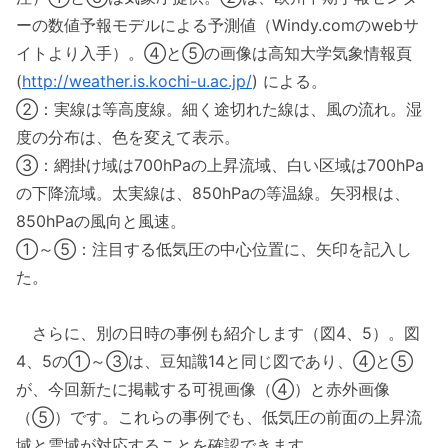
ーの数値予報モデルによる予測値（Windy.comのwebサ
イトより入手）。④と⑤の画像は高知大学気象情報頁
(
http://weather.is.kochi-u.ac.jp/
) による。
②：実線は等高度線。細く途切れた線は、風の流れ。湿
度の分布は、色を変えて表示。
③：網掛け域は700hPaの上昇流域、白い区域は700hPa
の下降流域。太実線は、850hPaの等温線。矢羽根は、
850hPaの風向と風速。
①～⑤：注目する低気圧の中心位置に、矢印を記入し
た。
さらに、別の日時の事例も紹介します（図4、5）。図
4、5の①～③は、豆知識14と同じ図であり、④と⑤
が、今回新たに掲載する可視画像（④）と赤外画像
（⑤）です。これらの事例でも、低気圧の前面の上昇流
域と雲域が対応することを確認できます。