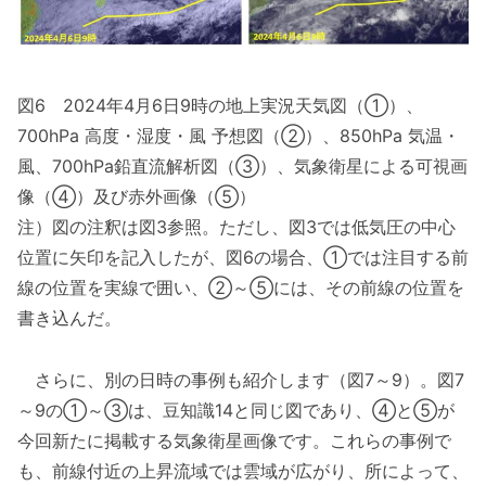
図6 2024年4月6日9時の地上実況天気図（①）、
700hPa 高度・湿度・風 予想図（②）、850hPa 気温・
風、700hPa鉛直流解析図（③）、気象衛星による可視画
像（④）及び赤外画像（⑤）
注）図の注釈は図3参照。ただし、図3では低気圧の中心
位置に矢印を記入したが、図6の場合、①では注目する前
線の位置を実線で囲い、②～⑤には、その前線の位置を
書き込んだ。
さらに、別の日時の事例も紹介します（図7～9）。図7
～9の①～③は、豆知識14と同じ図であり、④と⑤が
今回新たに掲載する気象衛星画像です。これらの事例で
も、前線付近の上昇流域では雲域が広がり、所によって、