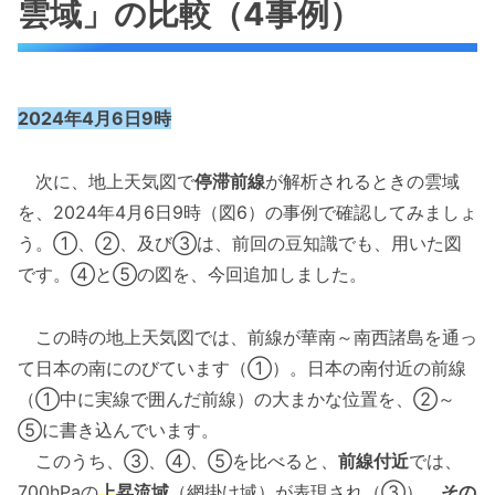
雲域」の比較（4事例）
2024年4月6日9時
次に、地上天気図で
停滞前線
が解析されるときの雲域
を、2024年4月6日9時（図6）の事例で確認してみましょ
う。①、②、及び③は、前回の豆知識でも、用いた図
です。④と⑤の図を、今回追加しました。
この時の地上天気図では、前線が華南～南西諸島を通っ
て日本の南にのびています（①）。日本の南付近の前線
（①中に実線で囲んだ前線）の大まかな位置を、②～
⑤に書き込んでいます。
このうち、③、④、⑤を比べると、
前線付近
では、
700hPaの
上昇
流域
（網掛け域）が表現され（③）、
その