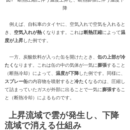
降
例えば、自転車のタイヤに、空気入れで空気を入れると
き、
空気入れが熱
くなります。これは
断熱圧縮
によって
温
度が上昇
した例です。
一方、炭酸飲料が入った缶を開けたとき、
缶の上部が冷
たく
なります。これは缶の中の気体が一気に
膨張
すること
（断熱冷却）によって、
温度が下降
した例です。同様に、
スプレー缶
の内容物を噴射すると
冷たく
なるのは、圧縮し
て詰まっていたガスが外部に出ることで一気に
膨張す
るこ
と（断熱冷却）によるものです。
上昇流域で雲が発生し、下降
流域で消える仕組み