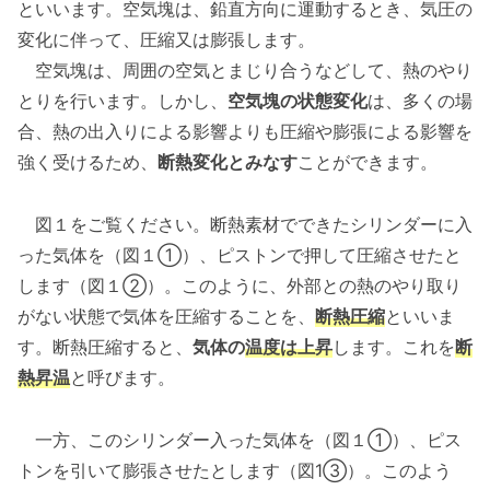
といいます。空気塊は、鉛直方向に運動するとき、気圧の
変化に伴って、圧縮又は膨張します。
空気塊は、周囲の空気とまじり合うなどして、熱のやり
とりを行います。しかし、
空気塊の状態変化
は、多くの場
合、熱の出入りによる影響よりも圧縮や膨張による影響を
強く受けるため、
断熱変化とみなす
ことができます。
図１をご覧ください。断熱素材でできたシリンダーに入
った気体を（図１①）、ピストンで押して圧縮させたと
します（図１②）。このように、外部との熱のやり取り
がない状態で気体を圧縮することを、
断熱圧縮
といいま
す。断熱圧縮すると、
気体の
温度は上昇
します。これを
断
熱昇温
と呼びます。
一方、このシリンダー入った気体を（図１①）、ピス
トンを引いて膨張させたとします（図1③）。このよう