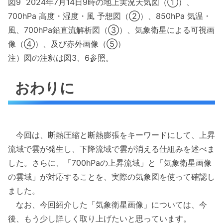
図9 2024年7月14日9時の地上実況天気図（①）、
700hPa 高度・湿度・風 予想図（②）、850hPa 気温・
風、700hPa鉛直流解析図（③）、気象衛星による可視画
像（④）、及び赤外画像（⑤）
注）図の注釈は図3、6参照。
おわりに
今回は、断熱圧縮と断熱膨張をキーワードにして、上昇
流域で雲が発生し、下降流域で雲が消える仕組みを述べま
した。さらに、「700hPaの上昇流域」と「気象衛星画像
の雲域」が対応することを、実際の気象図を使って確認し
ました。
なお、今回紹介した「気象衛星画像」については、今
後、もう少し詳しく取り上げたいと思っています。