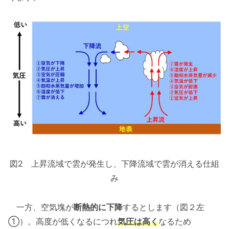
図2 上昇流域で雲が発生し、下降流域で雲が消える仕組
み
一方、空気塊が
断熱的に下降
するとします（図２左
①）。高度が低くなるにつれ
気圧は高く
なるため